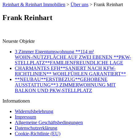
Reinhart & Reinhart Immobilien
>
Über uns
>
Frank Reinhart
Frank Reinhart
Neueste Objekte
3 Zimmer Eigentumswohnung **114 m²
WOHN-/NUTZFLÄCHE AUF ZWEI EBENEN **PKW-
STELLPLATZ**FAMILIENFREUNDLICHE LAGE
CHARMANTES EFH**SANIERT NACH KFW-
RICHTLINIEN** WOHLFÜHLEN GARANTIERT**
**NEUBAU**ERSTBEZUG**GEHOBENE
AUSSTATTUNG**3 ZIMMERWOHNUNG MIT
BALKON UND PKW-STELLPLATZ
Informationen
Widerrufsbelehrung
Impressum
Allgemeine Geschäftsbedingungen
Datenschutzerklärung
Cookie-Richtlinie (EU)