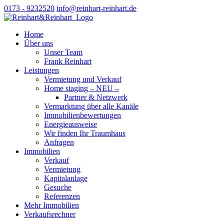
0173 - 9232520
info@reinhart-reinhart.de
Home
Über uns
Unser Team
Frank Reinhart
Leistungen
Vermietung und Verkauf
Home staging – NEU –
Partner & Netzwerk
Vermarktung über alle Kanäle
Immobilienbewertungen
Energieausweise
Wir finden Ihr Traumhaus
Anfragen
Immobilien
Verkauf
Vermietung
Kapitalanlage
Gesuche
Referenzen
Mehr Immobilien
Verkaufsrechner