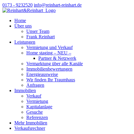
0173 - 9232520
info@reinhart-reinhart.de
Home
Über uns
Unser Team
Frank Reinhart
Leistungen
Vermietung und Verkauf
Home staging – NEU –
Partner & Netzwerk
Vermarktung über alle Kanäle
Immobilienbewertungen
Energieausweise
Wir finden Ihr Traumhaus
Anfragen
Immobilien
Verkauf
Vermietung
Kapitalanlage
Gesuche
Referenzen
Mehr Immobilien
Verkaufsrechner