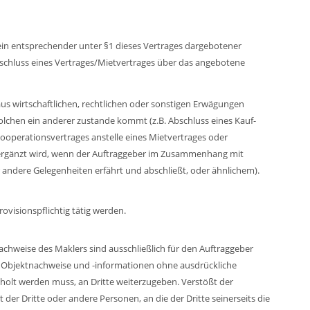
n ein entsprechender unter §1 dieses Vertrages dargebotener
bschluss eines Vertrages/Mietvertrages über das angebotene
us wirtschaftlichen, rechtlichen oder sonstigen Erwägungen
lchen ein anderer zustande kommt (z.B. Abschluss eines Kauf-
Kooperationsvertrages anstelle eines Mietvertrages oder
e ergänzt wird, wenn der Auftraggeber im Zusammenhang mit
 andere Gelegenheiten erfährt und abschließt, oder ähnlichem).
ovisionspflichtig tätig werden.
achweise des Maklers sind ausschließlich für den Auftraggeber
ie Objektnachweise und -informationen ohne ausdrückliche
eholt werden muss, an Dritte weiterzugeben. Verstößt der
 der Dritte oder andere Personen, an die der Dritte seinerseits die