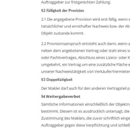
Auftraggeber zur fristgerechten Zahlung.
§2 Fälligkeit der Provision
2.1 Die angegebene Provision wird erst fällig, wen
tatsächlicher und ernsthafter Nachweis bzw. der A
Objekt zustande kommt.
2.2 Provisionsanspruch entsteht auch dann, wenn a
neben dem angebotenen Vertrag oder statt eines so
oder Pachtvertrages, Abschluss eines Lizenz- oder 
umgekehrt, ein Vertrag um eine zusätzliche Fläch
unserer Nachweistätigkeit von Verkäufer/Vermieter
§3 Doppeltätigkeit
Der Makler darf auch für den anderen Vertragsteil pr
§4 Weitergabeverbot
Sämtliche Informationen einschließlich der Objektn
bestimmt. Diesem ist es ausdrücklich untersagt, d
Zustimmung des Maklers, die zuvor schriftlich eing
Auftraggeber gegen diese Verpflichtung und schließt