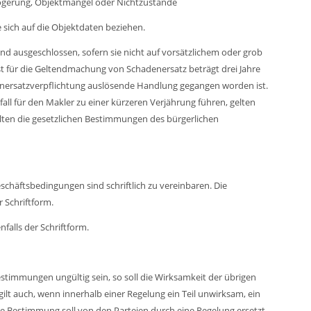
zögerung, Objektmängel oder Nichtzustande
 sich auf die Objektdaten beziehen.
d ausgeschlossen, sofern sie nicht auf vorsätzlichem oder grob
st für die Geltendmachung von Schadenersatz beträgt drei Jahre
nersatzverpflichtung auslösende Handlung gegangen worden ist.
lfall für den Makler zu einer kürzeren Verjährung führen, gelten
elten die gesetzlichen Bestimmungen des bürgerlichen
häftsbedingungen sind schriftlich zu vereinbaren. Die
 Schriftform.
falls der Schriftform.
stimmungen ungültig sein, so soll die Wirksamkeit der übrigen
lt auch, wenn innerhalb einer Regelung ein Teil unwirksam, ein
ame Bestimmung soll von den Parteien durch eine Regelung ersetzt