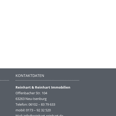
KONTAKTDATEN
Reinhart & Reinhart Immobilien
Offenbacher Str. 104
63263 Neu-Isenburg
Telefon: 06102 – 83 79 633
mobil: 0173 – 92 32 520
Mail: info@reinhart-reinhart.de