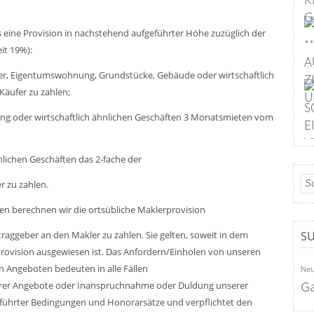
K
G
 eine Provision in nachstehend aufgeführter Höhe
zuzüglich
der
*
it 19%):
A
er, Eigentumswohnung, Grundstücke, Gebäude oder wirtschaftlich
Z
äufer zu zahlen;
U
S
ing oder wirtschaftlich ähnlichen Geschäften 3 Monatsmieten vom
E
V
lichen Geschäften das 2-fache der
 zu zahlen.
ten berechnen wir die ortsübliche
Maklerprovision
S
raggeber an den Makler zu zahlen. Sie gelten, soweit in dem
Provision ausgewiesen ist. Das Anfordern/Einholen von unseren
en Angeboten bedeuten in alle Fällen
Ne
Ga
serer Angebote oder Inanspruchnahme oder Duldung unserer
eführter Bedingungen und Honorarsätze und verpflichtet den