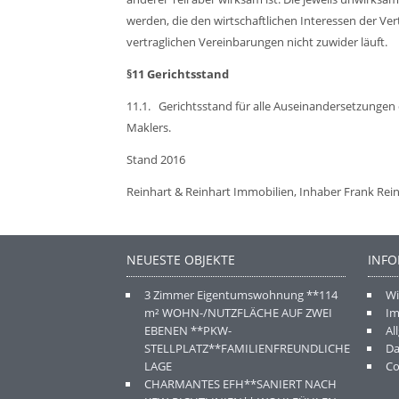
werden, die den wirtschaftlichen Interessen der V
vertraglichen Vereinbarungen nicht zuwider läuft.
§11 Gerichtsstand
11.1.
Gerichtsstand für alle Auseinandersetzungen de
Maklers.
Stand 2016
Reinhart & Reinhart Immobilien, Inhaber Frank Rein
NEUESTE OBJEKTE
INF
3 Zimmer Eigentumswohnung **114
Wi
m² WOHN-/NUTZFLÄCHE AUF ZWEI
I
EBENEN **PKW-
Al
STELLPLATZ**FAMILIENFREUNDLICHE
Da
LAGE
Co
CHARMANTES EFH**SANIERT NACH