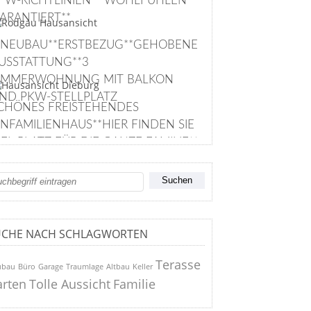
FW-RICHTLINIEN** WOHLFÜHLEN
ARANTIERT**
*NEUBAU**ERSTBEZUG**GEHOBENE
USSTATTUNG**3
IMMERWOHNUNG MIT BALKON
ND PKW-STELLPLATZ
CHÖNES FREISTEHENDES
INFAMILIENHAUS**HIER FINDEN SIE
IEL PLATZ FÜR DIE GANZE FAMILIE**
UCHE NACH SCHLAGWORTEN
Terasse
ubau
Büro
Garage
Traumlage
Altbau
Keller
rten
Tolle Aussicht
Familie