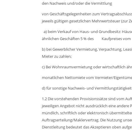
den Nachweis und/oder die Vermittlung
von Geschäftsgelegenheiten zum Vertragsabschluss
jeweils gültigen gesetzlichen Mehrwertsteuer (zur Ze
a) beim Verkauf von Haus- und Grundbesitz: Häus
ähnlichen Geschäften 5 % des Kaufpreises vom K
b) bei Gewerblicher Vermietung, Verpachtung, Leas
Mieter zu zahlen;
c) Bei Wohnraumvermietung oder wirtschaftlich ähn
monatlichen Nettomiete vom Vermieter/Eigentümer
d) für sonstige Nachweis- und Vermittlungstätigkei
1.2 Die vorstehenden Provisionssätze sind vom Auft
jeweiligen Angebot nicht ausdrücklich eine andere 
mündlich, schriftlich oder elektronisch übermittelt
Auftragserteilung/Maklervertrag. Die Nutzung un
Dienstleitung bedeutet das Akzeptieren oben aufg