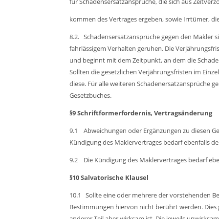
für Schadensersatzansprüche, die sich aus Zeitver
kommen des Vertrages ergeben, sowie Irrtümer, die
8.2.
Schadensersatzansprüche gegen den Makler sin
fahrlässigem Verhalten geruhen. Die Verjährungsfri
und beginnt mit dem Zeitpunkt, an dem die Schade
Sollten die gesetzlichen Verjährungsfristen im Einze
diese. Für alle weiteren Schadenersatzansprüche g
Gesetzbuches.
§9 Schriftformerfordernis, Vertragsänderung
9.1
Abweichungen oder Ergänzungen zu diesen Gesc
Kündigung des Maklervertrages bedarf ebenfalls der
9.2
Die Kündigung des Maklervertrages bedarf eben
§10 Salvatorische Klausel
10.1
Sollte eine oder mehrere der vorstehenden Be
Bestimmungen hiervon nicht berührt werden. Dies gi
anderer Teil aber wirksam ist. Die jeweils unwirks