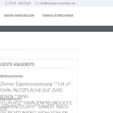
0173 - 9232520
info@reinhart-reinhart.de
MEHR IMMOBILIEN
VERKAUFSRECHNER
EUESTE ANGEBOTE
 Zimmer Eigentumswohnung **114 m²
OHN-/NUTZFLÄCHE AUF ZWEI
BENEN **PKW-
TELLPLATZ**FAMILIENFREUNDLICHE
HARMANTES EFH**SANIERT NACH
AGE