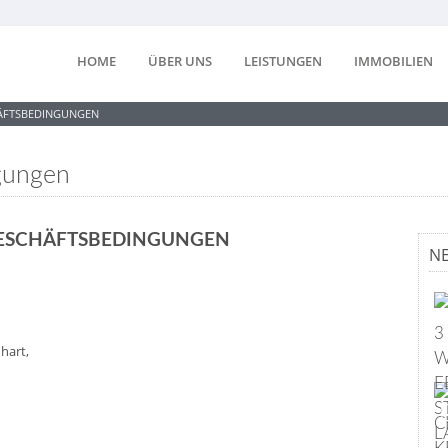
HOME
ÜBER UNS
LEISTUNGEN
IMMOBILIEN
ÄFTSBEDINGUNGEN
gungen
GESCHÄFTSBEDINGUNGEN
N
3
hart,
W
E
S
C
L