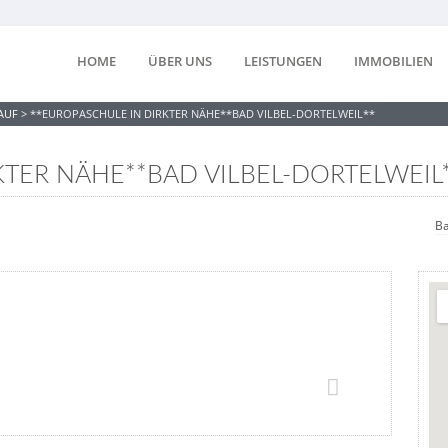
HOME
ÜBER UNS
LEISTUNGEN
IMMOBILIEN
AUF
>
**EUROPASCHULE IN DIRKTER NÄHE**BAD VILBEL-DORTELWEIL**
KTER NÄHE**BAD VILBEL-DORTELWEIL
Ba