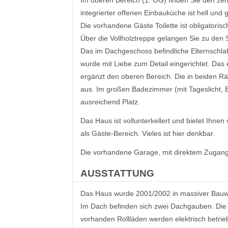
Im oberen Bereich (1. OG) finden Sie den ze
integrierter offenen Einbauküche ist hell und g
Die vorhandene Gäste Toilette ist obligatorisc
Über die Vollholztreppe gelangen Sie zu den
Das im Dachgeschoss befindliche Elternschl
wurde mit Liebe zum Detail eingerichtet. Das
ergänzt den oberen Bereich. Die in beiden R
aus. Im großen Badezimmer (mit Tageslicht,
ausreichend Platz.
Das Haus ist vollunterkellert und bietet Ihne
als Gäste-Bereich. Vieles ist hier denkbar.
Die vorhandene Garage, mit direktem Zugan
AUSSTATTUNG
Das Haus wurde 2001/2002 in massiver Bauwe
Im Dach befinden sich zwei Dachgauben. Die
vorhanden Rollläden werden elektrisch betri