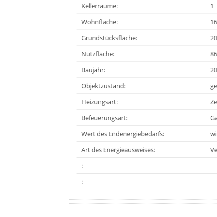
Kellerräume:
1
Wohnfläche:
16
Grundstücksfläche:
20
Nutzfläche:
86
Baujahr:
20
Objektzustand:
ge
Heizungsart:
Ze
Befeuerungsart:
G
Wert des Endenergiebedarfs:
wi
Art des Energieausweises:
Ve
:
: