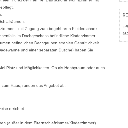
ntralen Punkt der Familie. Das schöne Wohnzimmer mit
epflegt.
RE
h.
 Schlafräumen.
Off
afzimmer – mit Zugang zum begehbaren Kleiderschank –
63
 ebenfalls im Dachgeschoss befindliche Kinderzimmer
äumen befindlichen Dachgauben strahlen Gemütlichkeit
 Badewanne und einer separaten Dusche) haben Sie
n viel Platz und Möglichkeiten. Ob als Hobbyraum oder auch
g zum Haus, runden das Angebot ab.
ise errichtet.
eben (außer in dem Elternschlafzimmer/Kinderzimmer).