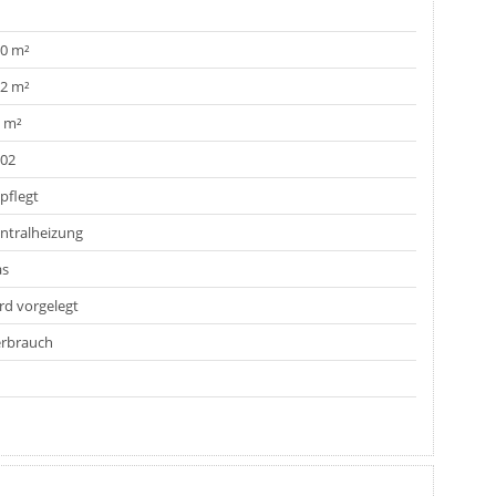
0 m²
2 m²
 m²
02
pflegt
ntralheizung
as
rd vorgelegt
rbrauch