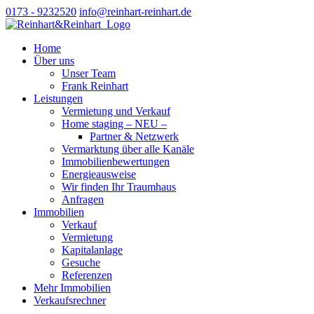
0173 - 9232520
info@reinhart-reinhart.de
Home
Über uns
Unser Team
Frank Reinhart
Leistungen
Vermietung und Verkauf
Home staging – NEU –
Partner & Netzwerk
Vermarktung über alle Kanäle
Immobilienbewertungen
Energieausweise
Wir finden Ihr Traumhaus
Anfragen
Immobilien
Verkauf
Vermietung
Kapitalanlage
Gesuche
Referenzen
Mehr Immobilien
Verkaufsrechner