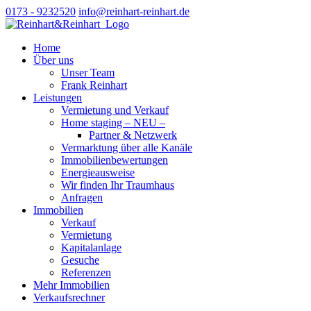
0173 - 9232520
info@reinhart-reinhart.de
Home
Über uns
Unser Team
Frank Reinhart
Leistungen
Vermietung und Verkauf
Home staging – NEU –
Partner & Netzwerk
Vermarktung über alle Kanäle
Immobilienbewertungen
Energieausweise
Wir finden Ihr Traumhaus
Anfragen
Immobilien
Verkauf
Vermietung
Kapitalanlage
Gesuche
Referenzen
Mehr Immobilien
Verkaufsrechner