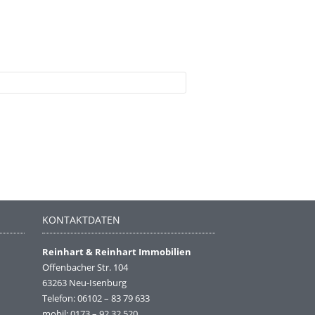
KONTAKTDATEN
Reinhart & Reinhart Immobilien
Offenbacher Str. 104
63263 Neu-Isenburg
Telefon: 06102 – 83 79 633
mobil: 0173 – 92 32 520