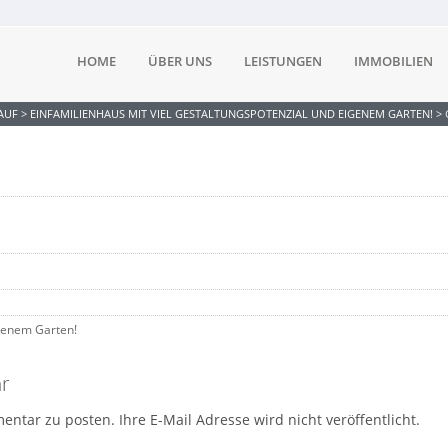
HOME
ÜBER UNS
LEISTUNGEN
IMMOBILIEN
AUF
>
EINFAMILIENHAUS MIT VIEL GESTALTUNGSPOTENZIAL UND EIGENEM GARTEN!
>
igenem Garten!
r
tar zu posten. Ihre E-Mail Adresse wird nicht veröffentlicht.