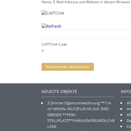
Name, E-Mail-Adresse und Website in diesem Browser
CAPTCHA Code
*
NEUESTE OBJEKTE
INF
3 Zimmer Eigentumswohnung **114
Wi
m² WOHN-/NUTZFLÄCHE AUF ZWEI
I
EBENEN **PKW-
Al
STELLPLATZ**FAMILIENFREUNDLICHE
Da
LAGE
Co