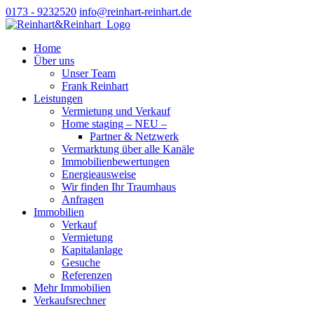
0173 - 9232520
info@reinhart-reinhart.de
Home
Über uns
Unser Team
Frank Reinhart
Leistungen
Vermietung und Verkauf
Home staging – NEU –
Partner & Netzwerk
Vermarktung über alle Kanäle
Immobilienbewertungen
Energieausweise
Wir finden Ihr Traumhaus
Anfragen
Immobilien
Verkauf
Vermietung
Kapitalanlage
Gesuche
Referenzen
Mehr Immobilien
Verkaufsrechner