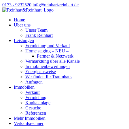
0173 - 9232520
info@reinhart-reinhart.de
Home
Über uns
Unser Team
Frank Reinhart
Leistungen
Vermietung und Verkauf
Home staging – NEU –
Partner & Netzwerk
Vermarktung über alle Kanäle
Immobilienbewertungen
Energieausweise
Wir finden Ihr Traumhaus
Anfragen
Immobilien
Verkauf
Vermietung
Kapitalanlage
Gesuche
Referenzen
Mehr Immobilien
Verkaufsrechner