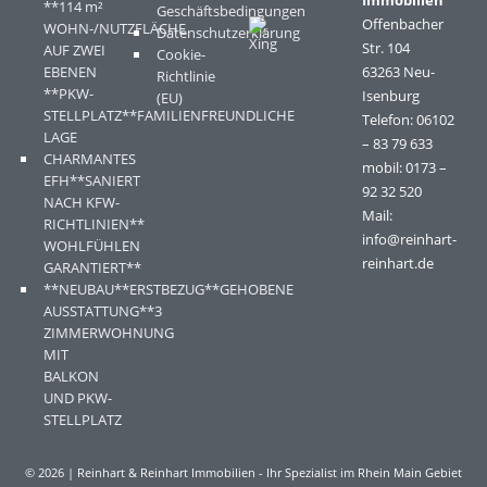
Immobilien
**114 m²
Geschäftsbedingungen
Offenbacher
WOHN-/NUTZFLÄCHE
Datenschutzerklärung
Str. 104
AUF ZWEI
Cookie-
EBENEN
63263 Neu-
Richtlinie
**PKW-
Isenburg
(EU)
STELLPLATZ**FAMILIENFREUNDLICHE
Telefon: 06102
LAGE
– 83 79 633
CHARMANTES
mobil: 0173 –
EFH**SANIERT
92 32 520
NACH KFW-
Mail:
RICHTLINIEN**
info@reinhart-
WOHLFÜHLEN
reinhart.de
GARANTIERT**
**NEUBAU**ERSTBEZUG**GEHOBENE
AUSSTATTUNG**3
ZIMMERWOHNUNG
MIT
BALKON
UND PKW-
STELLPLATZ
© 2026 | Reinhart & Reinhart Immobilien - Ihr Spezialist im Rhein Main Gebiet