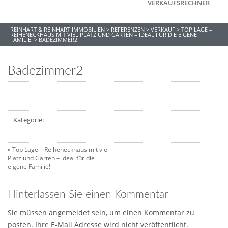
VERKAUFSRECHNER
REINHART & REINHART IMMOBILIEN
>
REFERENZEN
>
VERKAUF
>
TOP LAGE –
REIHENECKHAUS MIT VIEL PLATZ UND GARTEN – IDEAL FÜR DIE EIGENE
FAMILIE!
>
BADEZIMMER2
Badezimmer2
Kategorie:
«
Top Lage – Reiheneckhaus mit viel
Platz und Garten – ideal für die
eigene Familie!
Hinterlassen Sie einen Kommentar
Sie müssen angemeldet sein, um einen Kommentar zu
posten. Ihre E-Mail Adresse wird nicht veröffentlicht.