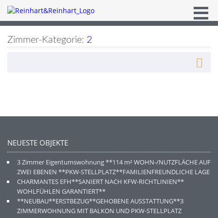
Zimmer-Kategorie:
2
NEUESTE OBJEKTE
3 Zimmer Eigentumswohnung **114 m² WOHN-/NUTZFLÄCHE AUF
ZWEI EBENEN **PKW-STELLPLATZ**FAMILIENFREUNDLICHE LAGE
CHARMANTES EFH**SANIERT NACH KFW-RICHTLINIEN**
WOHLFÜHLEN GARANTIERT**
**NEUBAU**ERSTBEZUG**GEHOBENE AUSSTATTUNG**3
ZIMMERWOHNUNG MIT BALKON UND PKW-STELLPLATZ