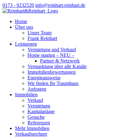
0173 - 9232520
info@reinhart-reinhart.de
Home
Über uns
Unser Team
Frank Reinhart
Leistungen
Vermietung und Verkauf
Home staging – NEU –
Partner & Netzwerk
Vermarktung über alle Kanäle
Immobilienbewertungen
Energieausweise
Wir finden Ihr Traumhaus
Anfragen
Immobilien
Verkauf
Vermietung
Kapitalanlage
Gesuche
Referenzen
Mehr Immobilien
Verkaufsrechner